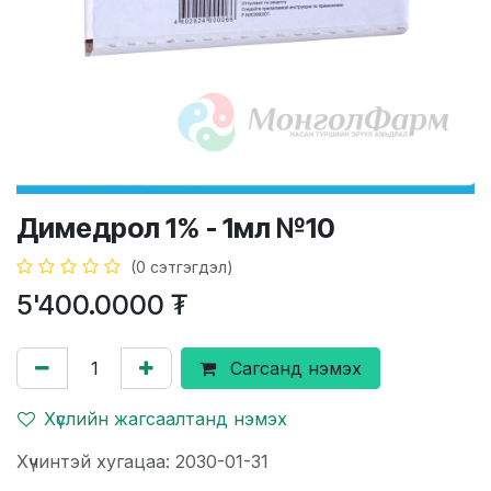
Димедрол 1% - 1мл №10
(0 сэтгэгдэл)
5'400.0000
₮
Сагсанд нэмэх
Хүслийн жагсаалтанд нэмэх
Хүчинтэй хугацаа: 2030-01-31