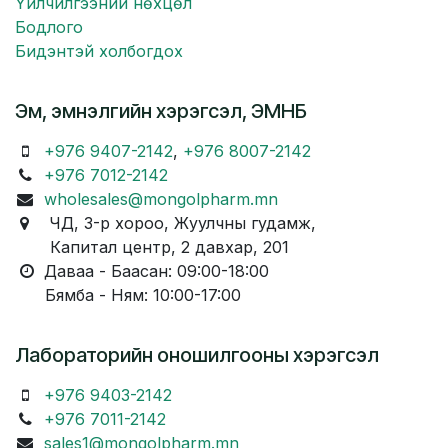
Үйлчилгээний нөхцөл
Бодлого
Бидэнтэй холбогдох
Эм, эмнэлгийн хэрэгсэл, ЭМНБ
+976 9407-2142
,
+976 8007-2142
+976 7012-2142
wholesales@mongolpharm.mn
ЧД, 3-р хороо, Жуулчны гудамж,
Капитал центр, 2 давхар, 201
Даваа - Баасан: 09:00-18:00
Бямба - Ням: 10:00-17:00
Лабораторийн оношилгооны хэрэгсэл
+976 9403-2142
+976 7011-2142
sales1@mongolpharm.mn