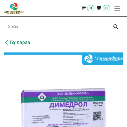
Skip to Content
0
0
Бүх бараа