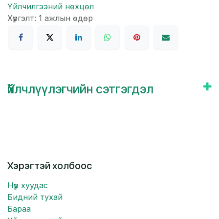
Үйлчилгээний нөхцөл
Хүргэлт: 1 ажлын өдөр
Үйлчлүүлэгчийн сэтгэгдэл
Хэрэгтэй холбоос
Нүүр хуудас
Бидний тухай
Бараа