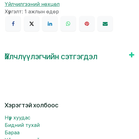
Үйлчилгээний нөхцөл
Хүргэлт: 1 ажлын өдөр
Үйлчлүүлэгчийн сэтгэгдэл
Хэрэгтэй холбоос
Нүүр хуудас
Бидний тухай
Бараа