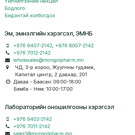
Үйлчилгээний нөхцөл
Бодлого
Бидэнтэй холбогдох
Эм, эмнэлгийн хэрэгсэл, ЭМНБ
+976 9407-2142
,
+976 8007-2142
+976 7012-2142
wholesales@mongolpharm.mn
ЧД, 3-р хороо, Жуулчны гудамж,
Капитал центр, 2 давхар, 201
Даваа - Баасан: 09:00-18:00
Бямба - Ням: 10:00-17:00
Лабораторийн оношилгооны хэрэгсэл
+976 9403-2142
+976 7011-2142
sales1@mongolpharm.mn