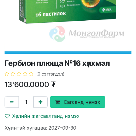
Гербион плюща №16 хүлхмэл
(0 сэтгэгдэл)
13'600.0000
₮
Сагсанд нэмэх
Хүслийн жагсаалтанд нэмэх
Хүчинтэй хугацаа: 2027-09-30