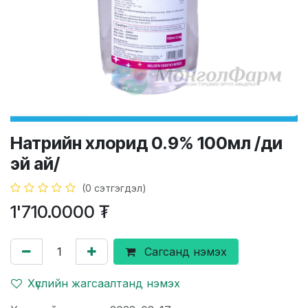
Натрийн хлорид 0.9% 100мл /ди
эй ай/
(0 сэтгэгдэл)
1'710.0000
₮
Сагсанд нэмэх
Хүслийн жагсаалтанд нэмэх