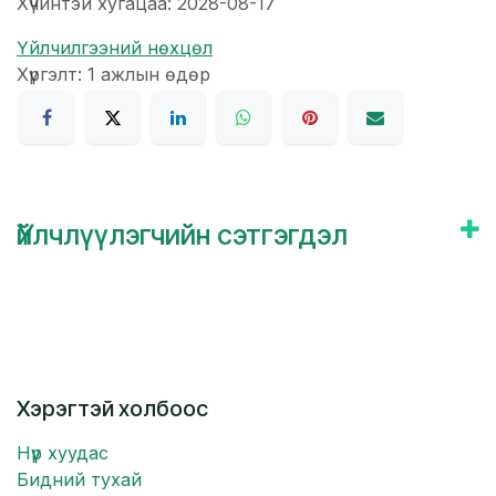
Хүчинтэй хугацаа: 2028-08-17
Үйлчилгээний нөхцөл
Хүргэлт: 1 ажлын өдөр
Үйлчлүүлэгчийн сэтгэгдэл
Хэрэгтэй холбоос
Нүүр хуудас
Бидний тухай