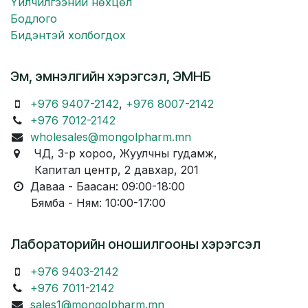
Үйлчилгээний нөхцөл
Бодлого
Бидэнтэй холбогдох
Эм, эмнэлгийн хэрэгсэл, ЭМНБ
+976 9407-2142
,
+976 8007-2142
+976 7012-2142
wholesales@mongolpharm.mn
ЧД, 3-р хороо, Жуулчны гудамж,
Капитал центр, 2 давхар, 201
Даваа - Баасан: 09:00-18:00
Бямба - Ням: 10:00-17:00
Лабораторийн оношилгооны хэрэгсэл
+976 9403-2142
+976 7011-2142
sales1@mongolpharm.mn