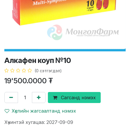
Алкафен коуп №10
(0 сэтгэгдэл)
19'500.0000
₮
Сагсанд нэмэх
Хүслийн жагсаалтанд нэмэх
Хүчинтэй хугацаа: 2027-09-09