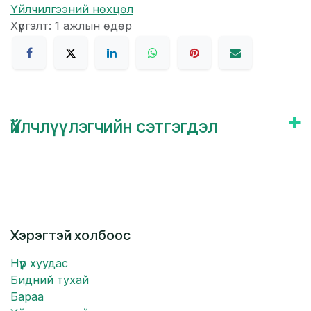
Үйлчилгээний нөхцөл
Хүргэлт: 1 ажлын өдөр
Үйлчлүүлэгчийн сэтгэгдэл
Хэрэгтэй холбоос
Нүүр хуудас
Бидний тухай
Бараа