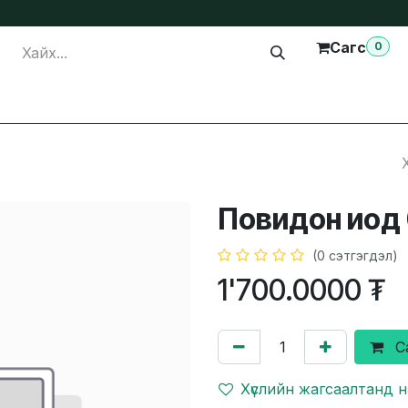
Сагс
0
лга
Тусламж
Бидэнтэй холбогдох
Повидон иод
(0 сэтгэгдэл)
1'700.0000
₮
С
Хүслийн жагсаалтанд 