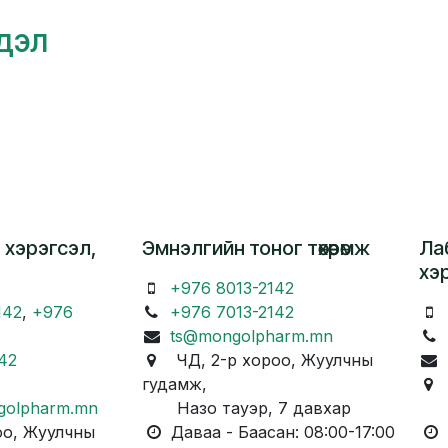
гдэл
 хэрэгсэл,
Эмнэлгийн тоног төхөөрөмж
Ла
хэ
+976 8013-2142
142
,
+976
+976 7013-2142
ts@mongolpharm.mn
42
ЧД, 2-р хороо, Жуулчны
гудамж,
Ч
golpharm.mn
Назо тауэр, 7 давхар
Ка
о, Жуулчны
Даваа - Баасан: 08:00-17:00
Д