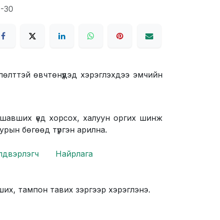
6-30
өлттэй өвчтөнүүдэд хэрэглэхдээ эмчийн
 шавших үед хорсох, халуун оргих шинж
уурын бөгөөд түргэн арилна.
лдвэрлэгч
Найрлага
ших, тампон тавих зэргээр хэрэглэнэ.