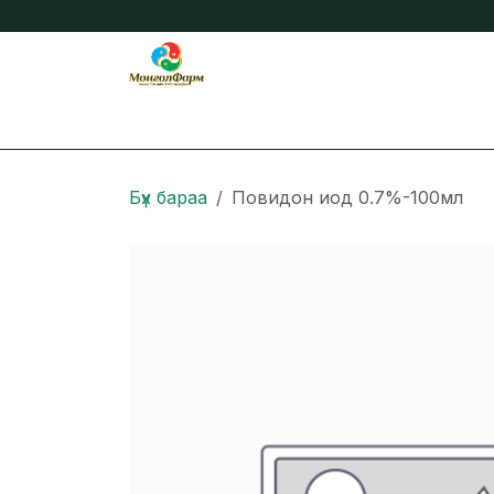
Skip to Content
Бидний тухай
Нийтлэл
Онлайн захиа
Бүх бараа
Повидон иод 0.7%-100мл