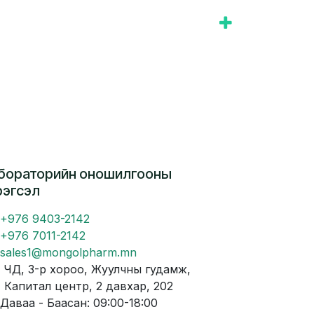
бораторийн оношилгооны
рэгсэл
+976 9403-2142
+976 7011-2142
sales1@mongolpharm.mn
Д, 3-р хороо, Жуулчны гудамж,
питал центр, 2 давхар, 202
аваа - Баасан: 09:00-18:00