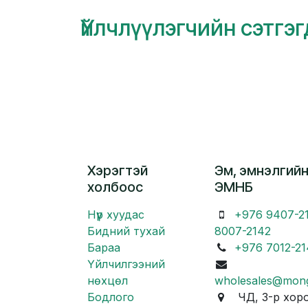
Үйлчлүүлэгчийн сэтгэ
Хэрэгтэй
Эм, эмнэлгийн
холбоос
ЭМНБ
Нүүр хуудас
+976 9407-2
Бидний тухай
8007-2142
Бараа
+976 7012-21
Үйлчилгээний
нөхцөл
wholesales@mon
Бодлого
ЧД, 3-р хоро