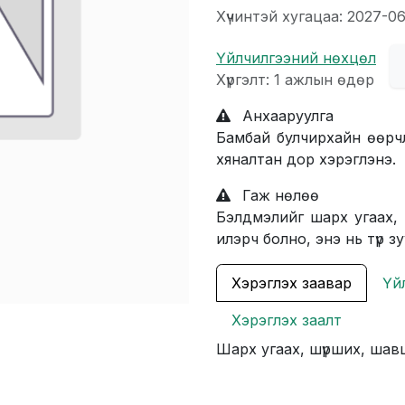
Хүчинтэй хугацаа: 2027-0
Үйлчилгээний нөхцөл
Хүргэлт: 1 ажлын өдөр
Анхааруулга
Бамбай булчирхайн өөрчл
хяналтан дор хэрэглэнэ.
Гаж нөлөө
Бэлдмэлийг шарх угаах,
илэрч болно, энэ нь түр з
Хэрэглэх заавар
Үй
Хэрэглэх заалт
Шарх угаах, шүрших, шав