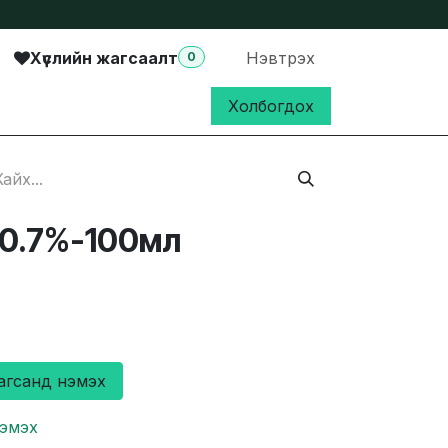
Хүслийн жагсаалт
Нэвтрэх
0
Холбогдох
 0.7%-100мл
агсанд нэмэх
нэмэх