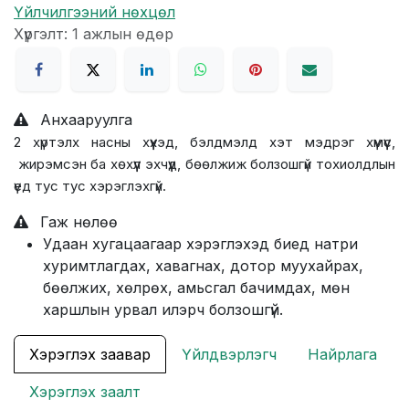
Үйлчилгээний нөхцөл
Хүргэлт: 1 ажлын өдөр
Анхааруулга
2 хүртэлх насны хүүхэд, бэлдмэлд хэт мэдрэг хүмүүс,
жирэмсэн ба хөхүүл эхчүүд, бөөлжиж болзошгүй тохиолдлын
үед тус тус хэрэглэхгүй.
Гаж нөлөө
Удаан хугацаагаар хэрэглэхэд биед натри
хуримтлагдах, хавагнах, дотор муухайрах,
бөөлжих, хөлрөх, амьсгал бачимдах, мөн
харшлын урвал илэрч болзошгүй.
Хэрэглэх заавар
Үйлдвэрлэгч
Найрлага
Хэрэглэх заалт