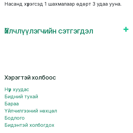
Насанд хүрэгсэд 1 шахмалаар өдөрт 3 удаа ууна.
Үйлчлүүлэгчийн сэтгэгдэл
Хэрэгтэй холбоос
Нүүр хуудас
Бидний тухай
Бараа
Үйлчилгээний нөхцөл
Бодлого
Бидэнтэй холбогдох