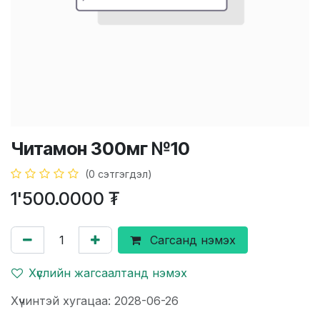
Читамон 300мг №10
(0 сэтгэгдэл)
1'500.0000
₮
Сагсанд нэмэх
Хүслийн жагсаалтанд нэмэх
Хүчинтэй хугацаа: 2028-06-26