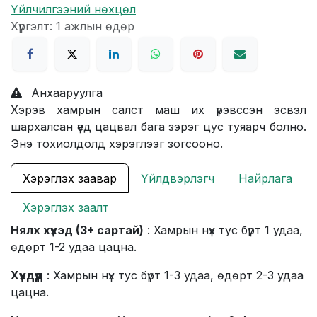
Үйлчилгээний нөхцөл
Хүргэлт: 1 ажлын өдөр
Анхааруулга
Хэрэв хамрын салст маш их үрэвссэн эсвэл
шархалсан үед цацвал бага зэрэг цус туяарч болно.
Энэ тохиолдолд хэрэглээг зогсооно.
Хэрэглэх заавар
Үйлдвэрлэгч
Найрлага
Хэрэглэх заалт
Нялх хүүхэд (3+ сартай)
: Хамрын нүх тус бүрт 1 удаа,
өдөрт 1-2 удаа цацна.
Хүүхдүүд
: Хамрын нүх тус бүрт 1-3 удаа, өдөрт 2-3 удаа
цацна.