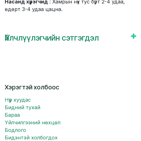
Насанд хүрэгчид
: Хамрын нүх тус бүрт 2-4 удаа,
өдөрт 3-4 удаа цацна.
Үйлчлүүлэгчийн сэтгэгдэл
Хэрэгтэй холбоос
Нүүр хуудас
Бидний тухай
Бараа
Үйлчилгээний нөхцөл
Бодлого
Бидэнтэй холбогдох