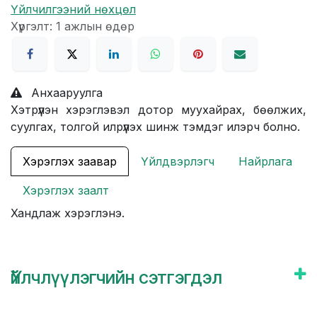
Үйлчилгээний нөхцөл
Хүргэлт: 1 ажлын өдөр
Анхааруулга
Хэтрүүлэн хэрэглэвэл дотор муухайрах, бөөлжих,
суулгах, толгой илрүүлэх шинж тэмдэг илэрч болно.
Хэрэглэх заавар
Үйлдвэрлэгч
Найрлага
Хэрэглэх заалт
Хандлаж хэрэглэнэ.
Үйлчлүүлэгчийн сэтгэгдэл