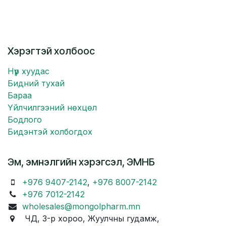
Хэрэгтэй холбоос
Нүүр хуудас
Бидний тухай
Бараа
Үйлчилгээний нөхцөл
Бодлого
Бидэнтэй холбогдох
Эм, эмнэлгийн хэрэгсэл, ЭМНБ
+976 9407-2142
,
+976 8007-2142
+976 7012-2142
wholesales@mongolpharm.mn
ЧД, 3-р хороо, Жуулчны гудамж,