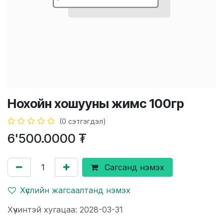
Нохойн хошууны жимс 100гр
(0 сэтгэгдэл)
6'500.0000
₮
Сагсанд нэмэх
Хүслийн жагсаалтанд нэмэх
Хүчинтэй хугацаа: 2028-03-31