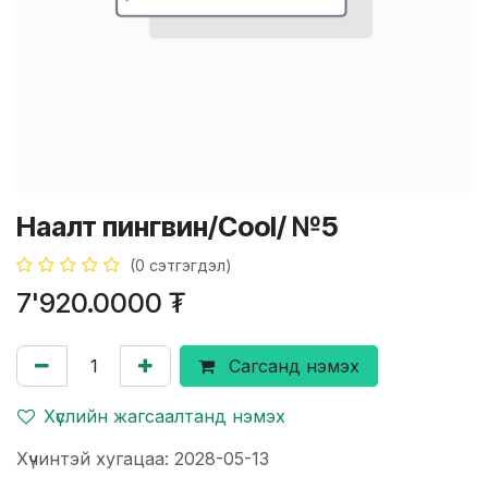
Наалт пингвин/Cool/ №5
(0 сэтгэгдэл)
7'920.0000
₮
Сагсанд нэмэх
Хүслийн жагсаалтанд нэмэх
Хүчинтэй хугацаа: 2028-05-13