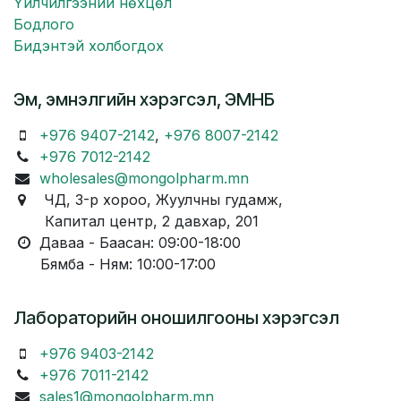
Үйлчилгээний нөхцөл
Бодлого
Бидэнтэй холбогдох
Эм, эмнэлгийн хэрэгсэл, ЭМНБ
+976 9407-2142
,
+976 8007-2142
+976 7012-2142
wholesales@mongolpharm.mn
ЧД, 3-р хороо, Жуулчны гудамж,
Капитал центр, 2 давхар, 201
Даваа - Баасан: 09:00-18:00
Бямба - Ням: 10:00-17:00
Лабораторийн оношилгооны хэрэгсэл
+976 9403-2142
+976 7011-2142
sales1@mongolpharm.mn