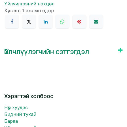
Үйлчилгээний нөхцөл
Хүргэлт: 1 ажлын өдөр
Үйлчлүүлэгчийн сэтгэгдэл
Хэрэгтэй холбоос
Нүүр хуудас
Бидний тухай
Бараа