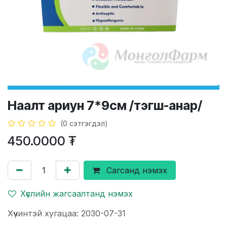
Наалт ариун 7*9см /тэгш-анар/
(0 сэтгэгдэл)
450.0000
₮
Сагсанд нэмэх
Хүслийн жагсаалтанд нэмэх
Хүчинтэй хугацаа: 2030-07-31