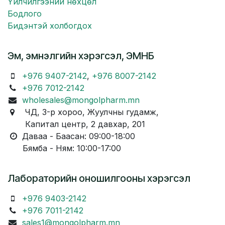
Үйлчилгээний нөхцөл
Бодлого
Бидэнтэй холбогдох
Эм, эмнэлгийн хэрэгсэл, ЭМНБ
+976 9407-2142
,
+976 8007-2142
+976 7012-2142
wholesales@mongolpharm.mn
ЧД, 3-р хороо, Жуулчны гудамж,
Капитал центр, 2 давхар, 201
Даваа - Баасан: 09:00-18:00
Бямба - Ням: 10:00-17:00
Лабораторийн оношилгооны хэрэгсэл
+976 9403-2142
+976 7011-2142
sales1@mongolpharm.mn