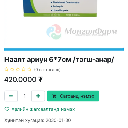
Наалт ариун 6*7см /тэгш-анар/
(0 сэтгэгдэл)
420.0000
₮
Сагсанд нэмэх
Хүслийн жагсаалтанд нэмэх
Хүчинтэй хугацаа: 2030-01-30