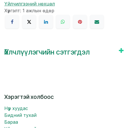
Үйлчилгээний нөхцөл
Хүргэлт: 1 ажлын өдөр
Үйлчлүүлэгчийн сэтгэгдэл
Хэрэгтэй холбоос
Нүүр хуудас
Бидний тухай
Бараа