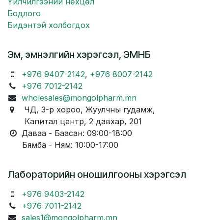
Үйлчилгээний нөхцөл
Бодлого
Бидэнтэй холбогдох
Эм, эмнэлгийн хэрэгсэл, ЭМНБ
+976 9407-2142
,
+976 8007-2142
+976 7012-2142
wholesales@mongolpharm.mn
ЧД, 3-р хороо, Жуулчны гудамж,
Капитал центр, 2 давхар, 201
Даваа - Баасан: 09:00-18:00
Бямба - Ням: 10:00-17:00
Лабораторийн оношилгооны хэрэгсэл
+976 9403-2142
+976 7011-2142
sales1@mongolpharm.mn