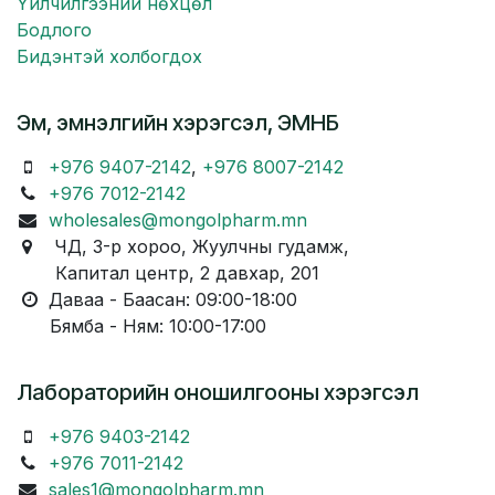
Үйлчилгээний нөхцөл
Бодлого
Бидэнтэй холбогдох
Эм, эмнэлгийн хэрэгсэл, ЭМНБ
+976 9407-2142
,
+976 8007-2142
+976 7012-2142
wholesales@mongolpharm.mn
ЧД, 3-р хороо, Жуулчны гудамж,
Капитал центр, 2 давхар, 201
Даваа - Баасан: 09:00-18:00
Бямба - Ням: 10:00-17:00
Лабораторийн оношилгооны хэрэгсэл
+976 9403-2142
+976 7011-2142
sales1@mongolpharm.mn