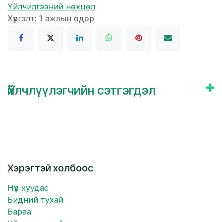
Үйлчилгээний нөхцөл
Хүргэлт: 1 ажлын өдөр
Үйлчлүүлэгчийн сэтгэгдэл
Хэрэгтэй холбоос
Нүүр хуудас
Бидний тухай
Бараа