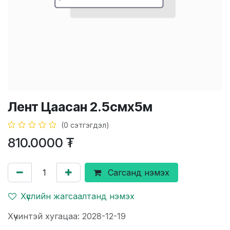
Лент Цаасан 2.5смх5м
(0 сэтгэгдэл)
810.0000
₮
Сагсанд нэмэх
Хүслийн жагсаалтанд нэмэх
Хүчинтэй хугацаа: 2028-12-19