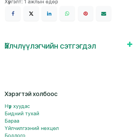
Хүргэлт: 1 ажлын өдөр
Үйлчлүүлэгчийн сэтгэгдэл
Хэрэгтэй холбоос
Нүүр хуудас
Бидний тухай
Бараа
Үйлчилгээний нөхцөл
Бодлого