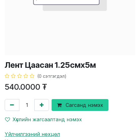
Лент Цаасан 1.25смх5м
(0 сэтгэгдэл)
540.0000
₮
Сагсанд нэмэх
Хүслийн жагсаалтанд нэмэх
Үйлчилгээний нөхцөл