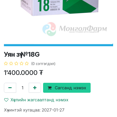
Уян зүү №18G
(0 сэтгэгдэл)
1'400.0000
₮
Сагсанд нэмэх
Хүслийн жагсаалтанд нэмэх
Хүчинтэй хугацаа: 2027-01-27