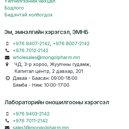
Үйлчилгээний нөхцөл
Бодлого
Бидэнтэй холбогдох
Эм, эмнэлгийн хэрэгсэл, ЭМНБ
+976 9407-2142
,
+976 8007-2142
+976 7012-2142
wholesales@mongolpharm.mn
ЧД, 3-р хороо, Жуулчны гудамж,
Капитал центр, 2 давхар, 201
Даваа - Баасан: 09:00-18:00
Бямба - Ням: 10:00-17:00
Лабораторийн оношилгооны хэрэгсэл
+976 9403-2142
+976 7011-2142
sales1@mongolpharm.mn