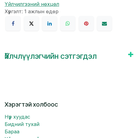
Үйлчилгээний нөхцөл
Хүргэлт: 1 ажлын өдөр
Үйлчлүүлэгчийн сэтгэгдэл
Хэрэгтэй холбоос
Нүүр хуудас
Бидний тухай
Бараа