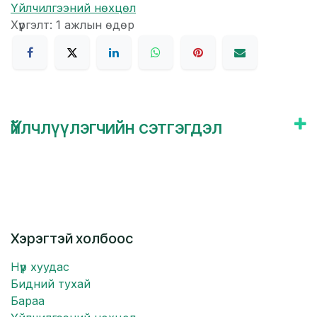
Үйлчилгээний нөхцөл
Хүргэлт: 1 ажлын өдөр
Үйлчлүүлэгчийн сэтгэгдэл
Хэрэгтэй холбоос
Нүүр хуудас
Бидний тухай
Бараа