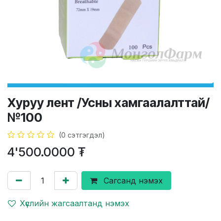
Хуруу лент /Усны хамгаалалттай/
№100
(0 сэтгэгдэл)
4'500.0000
₮
Сагсанд нэмэх
Хүслийн жагсаалтанд нэмэх