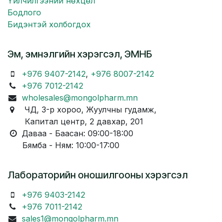
Үйлчилгээний нөхцөл
Бодлого
Бидэнтэй холбогдох
Эм, эмнэлгийн хэрэгсэл, ЭМНБ
+976 9407-2142
,
+976 8007-2142
+976 7012-2142
wholesales@mongolpharm.mn
ЧД, 3-р хороо, Жуулчны гудамж,
Капитал центр, 2 давхар, 201
Даваа - Баасан: 09:00-18:00
Бямба - Ням: 10:00-17:00
Лабораторийн оношилгооны хэрэгсэл
+976 9403-2142
+976 7011-2142
sales1@mongolpharm.mn