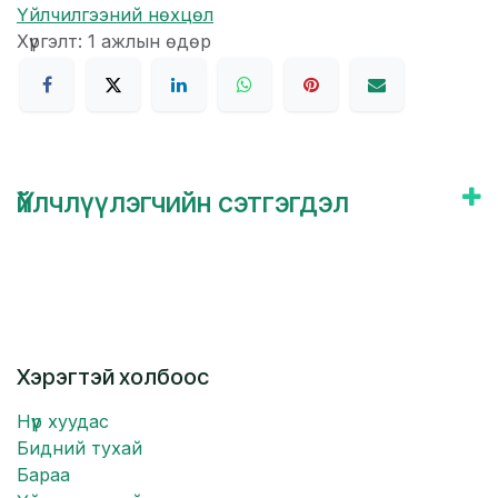
Үйлчилгээний нөхцөл
Хүргэлт: 1 ажлын өдөр
Үйлчлүүлэгчийн сэтгэгдэл
Хэрэгтэй холбоос
Нүүр хуудас
Бидний тухай
Бараа