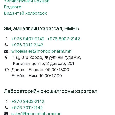
Үйлчилгээний нөхцөл
Бодлого
Бидэнтэй холбогдох
Эм, эмнэлгийн хэрэгсэл, ЭМНБ
+976 9407-2142
,
+976 8007-2142
+976 7012-2142
wholesales@mongolpharm.mn
ЧД, 3-р хороо, Жуулчны гудамж,
Капитал центр, 2 давхар, 201
Даваа - Баасан: 09:00-18:00
Бямба - Ням: 10:00-17:00
Лабораторийн оношилгооны хэрэгсэл
+976 9403-2142
+976 7011-2142
sales1@mongolpharm.mn