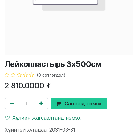
Лейкопластырь 3х500см
(0 сэтгэгдэл)
2'810.0000
₮
Сагсанд нэмэх
Хүслийн жагсаалтанд нэмэх
Хүчинтэй хугацаа: 2031-03-31