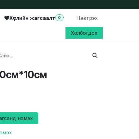
Хүслийн жагсаалт
Нэвтрэх
0
Холбогдох
10см*10см
агсанд нэмэх
нэмэх