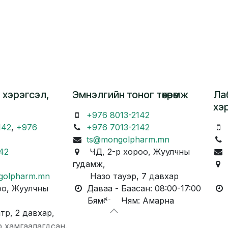
 хэрэгсэл,
Эмнэлгийн тоног төхөөрөмж
Ла
хэ
+976 8013-2142
142
,
+976
+976 7013-2142
ts@mongolpharm.mn
42
ЧД, 2-р хороо, Жуулчны
гудамж,
Ч
golpharm.mn
Назо тауэр, 7 давхар
Ка
о, Жуулчны
Даваа - Баасан: 08:00-17:00
Д
Бямба - Ням: Амарна
Бя
, 2 давхар,
р хамгаалагдсан.