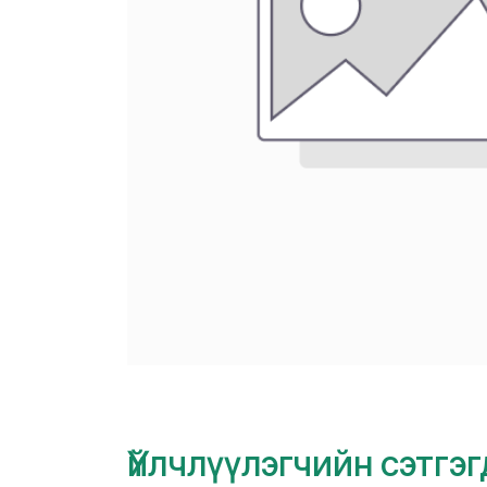
Үйлчлүүлэгчийн сэтгэ