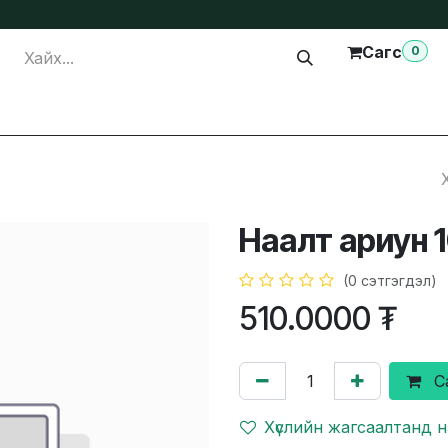
Сагс
0
лга
Тусламж
Бидэнтэй холбогдох
Наалт ариун 
(0 сэтгэгдэл)
510.0000
₮
С
Хүслийн жагсаалтанд 