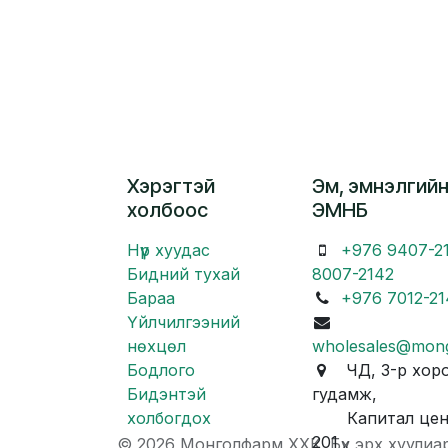
Хэрэгтэй
Эм, эмнэлгийн
холбоос
ЭМНБ
Нүүр хуудас
+976 9407-2
Бидний тухай
8007-2142
Бараа
+976 7012-21
Үйлчилгээний
нөхцөл
wholesales@mon
Бодлого
ЧД, 3-р хоро
Бидэнтэй
гудамж,
холбогдох
Капитал центр
201
© 2026 Монголфарм ХХК. Бүх эрх хуулиа