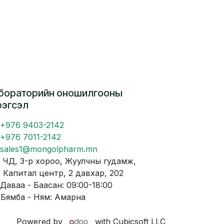
бораторийн оношилгооны
рэгсэл
+976 9403-2142
+976 7011-2142
sales1@mongolpharm.mn
Д, 3-р хороо, Жуулчны гудамж,
питал центр, 2 давхар, 202
аваа - Баасан: 09:00-18:00
мба - Ням: Амарна
Powered by
with Cubicsoft LLC