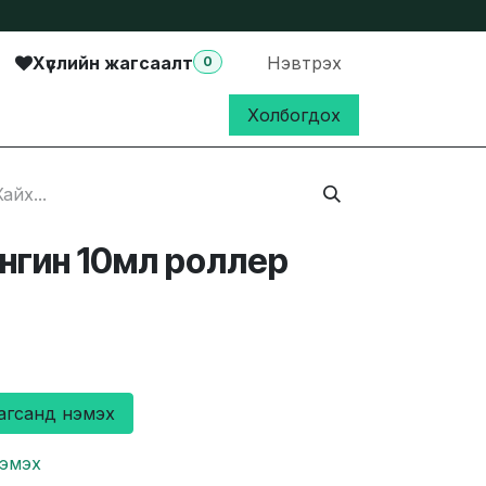
Хүслийн жагсаалт
Нэвтрэх
0
Холбогдох
ангин 10мл роллер
агсанд нэмэх
нэмэх