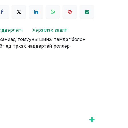
лдвэрлэгч
Хэрэглэх заалт
, ханиад томууны шинж тэмдэг болон
г үед түрхэх чадвартай роллер