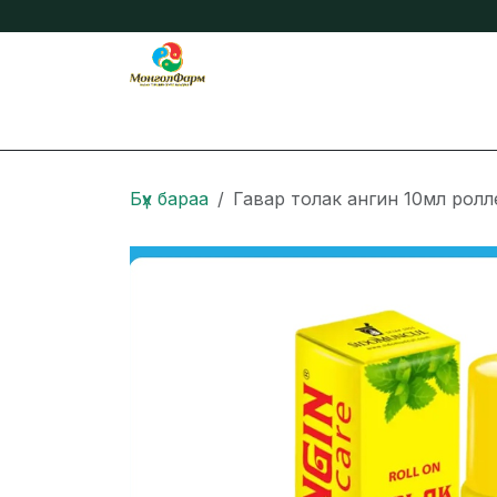
Skip to Content
Бидний тухай
Нийтлэл
Онлайн захиа
Бүх бараа
Гавар толак ангин 10мл ролл