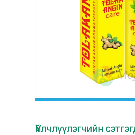
Үйлчлүүлэгчийн сэтгэ