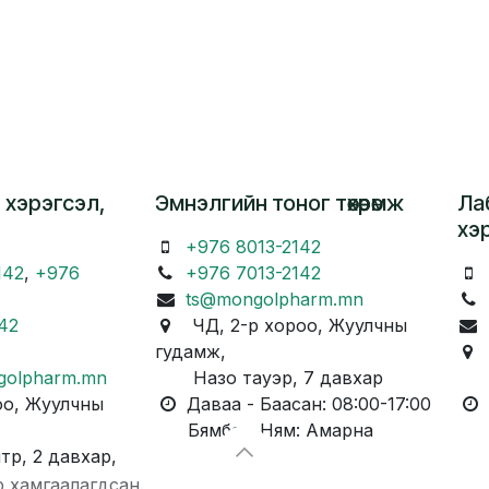
 хэрэгсэл,
Эмнэлгийн тоног төхөөрөмж
Ла
хэ
+976 8013-2142
142
,
+976
+976 7013-2142
ts@mongolpharm.mn
42
ЧД, 2-р хороо, Жуулчны
гудамж,
Ч
golpharm.mn
Назо тауэр, 7 давхар
Ка
о, Жуулчны
Даваа - Баасан: 08:00-17:00
Д
Бямба - Ням: Амарна
Бя
, 2 давхар,
р хамгаалагдсан.