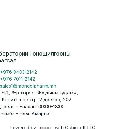
бораторийн оношилгооны
рэгсэл
+976 9403-2142
+976 7011-2142
sales1@mongolpharm.mn
Д, 3-р хороо, Жуулчны гудамж,
питал центр, 2 давхар, 202
аваа - Баасан: 09:00-18:00
мба - Ням: Амарна
Powered by
with Cubicsoft LLC