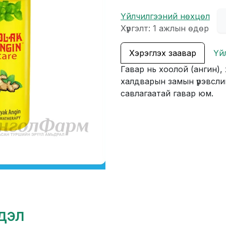
Үйлчилгээний нөхцөл
Хүргэлт: 1 ажлын өдөр
Хэрэглэх заавар
Үй
Гавар нь хоолой (ангин)
халдварын замын үрэвслий
савлагаатай гавар юм.
гдэл