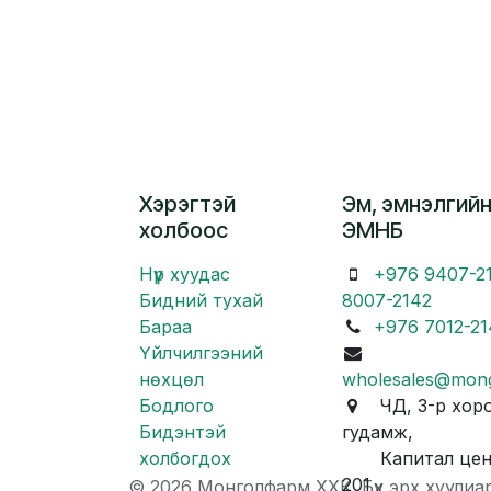
Хэрэгтэй
Эм, эмнэлгийн
холбоос
ЭМНБ
Нүүр хуудас
+976 9407-2
Бидний тухай
8007-2142
Бараа
+976 7012-21
Үйлчилгээний
нөхцөл
wholesales@mon
Бодлого
ЧД, 3-р хоро
Бидэнтэй
гудамж,
холбогдох
Капитал центр
201
© 2026 Монголфарм ХХК. Бүх эрх хуулиа