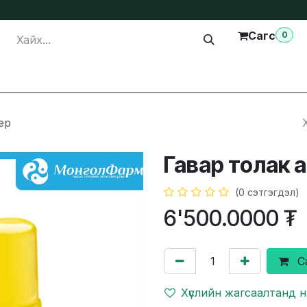
Сагс
0
лга
Тусламж
Бидэнтэй холбогдох
ер
Гавар толак 
(0 сэтгэгдэл)
6'500.0000
₮
С
Хүслийн жагсаалтанд 