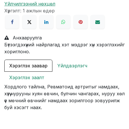
Үйлчилгээний нөхцөл
Хүргэлт: 1 ажлын өдөр
Анхааруулга
Бүтээгдэхүүний найрлагад хэт мэдрэг хүн хэрэглэхийг
хориглоно.
Хэрэглэх заавар
Үйлдвэрлэгч
Хэрэглэх заалт
Хордлого тайлна, Ревматоид артритыг намдаах,
хүзүү нурууны хуян өвчин, булчин чангарах, нуруу хөл
үе мөчний өвчнийг намдаах зорилгоор зовуурилж
буй хэсэгт наах.