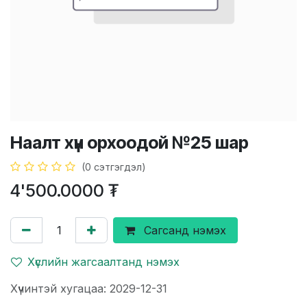
Наалт хүн орхоодой №25 шар
(0 сэтгэгдэл)
4'500.0000
₮
Сагсанд нэмэх
Хүслийн жагсаалтанд нэмэх
Хүчинтэй хугацаа: 2029-12-31