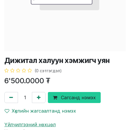
Дижитал халуун хэмжигч уян
(0 сэтгэгдэл)
6'500.0000
₮
Сагсанд нэмэх
Хүслийн жагсаалтанд нэмэх
Үйлчилгээний нөхцөл