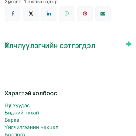
Хүргэлт: 1 ажлын өдөр
Үйлчлүүлэгчийн сэтгэгдэл
Хэрэгтэй холбоос
Нүүр хуудас
Бидний тухай
Бараа
Үйлчилгээний нөхцөл
Бодлого