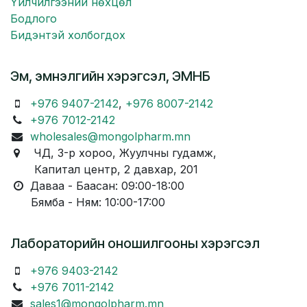
Үйлчилгээний нөхцөл
Бодлого
Бидэнтэй холбогдох
Эм, эмнэлгийн хэрэгсэл, ЭМНБ
+976 9407-2142
,
+976 8007-2142
+976 7012-2142
wholesales@mongolpharm.mn
ЧД, 3-р хороо, Жуулчны гудамж,
Капитал центр, 2 давхар, 201
Даваа - Баасан: 09:00-18:00
Бямба - Ням: 10:00-17:00
Лабораторийн оношилгооны хэрэгсэл
+976 9403-2142
+976 7011-2142
sales1@mongolpharm.mn