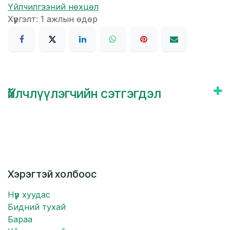
Үйлчилгээний нөхцөл
Хүргэлт: 1 ажлын өдөр
Үйлчлүүлэгчийн сэтгэгдэл
Хэрэгтэй холбоос
Нүүр хуудас
Бидний тухай
Бараа