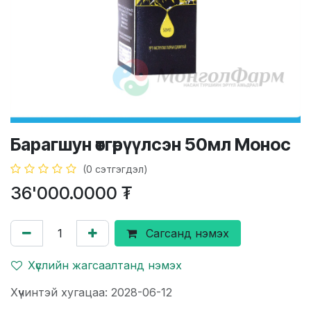
Барагшун өтгөрүүлсэн 50мл Монос
(0 сэтгэгдэл)
36'000.0000
₮
Сагсанд нэмэх
Хүслийн жагсаалтанд нэмэх
Хүчинтэй хугацаа: 2028-06-12