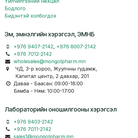
Үйлчилгээний нөхцөл
Бодлого
Бидэнтэй холбогдох
Эм, эмнэлгийн хэрэгсэл, ЭМНБ
+976 9407-2142
,
+976 8007-2142
+976 7012-2142
wholesales@mongolpharm.mn
ЧД, 3-р хороо, Жуулчны гудамж,
Капитал центр, 2 давхар, 201
Даваа - Баасан: 09:00-18:00
Бямба - Ням: 10:00-17:00
Лабораторийн оношилгооны хэрэгсэл
+976 9403-2142
+976 7011-2142
sales1@mongolpharm.mn