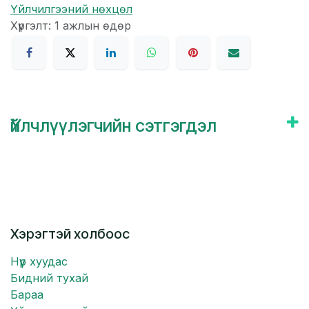
Үйлчилгээний нөхцөл
Хүргэлт: 1 ажлын өдөр
Үйлчлүүлэгчийн сэтгэгдэл
Хэрэгтэй холбоос
Нүүр хуудас
Бидний тухай
Бараа