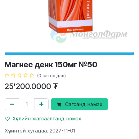
Магнес денк 150мг №50
(0 сэтгэгдэл)
25'200.0000
₮
Сагсанд нэмэх
Хүслийн жагсаалтанд нэмэх
Хүчинтэй хугацаа: 2027-11-01