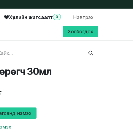
Хүслийн жагсаалт
Нэвтрэх
0
Холбогдох
төрөгч 30мл
₮
агсанд нэмэх
нэмэх