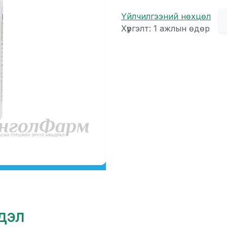
Үйлчилгээний нөхцөл
Хүргэлт: 1 ажлын өдөр
гдэл