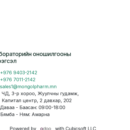
бораторийн оношилгооны
рэгсэл
+976 9403-2142
+976 7011-2142
sales1@mongolpharm.mn
Д, 3-р хороо, Жуулчны гудамж,
питал центр, 2 давхар, 202
аваа - Баасан: 09:00-18:00
мба - Ням: Амарна
Powered by
with Cubicsoft LLC