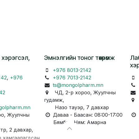
 хэрэгсэл,
Эмнэлгийн тоног төхөөрөмж
Ла
хэ
+976 8013-2142
142
,
+976
+976 7013-2142
ts@mongolpharm.mn
42
ЧД, 2-р хороо, Жуулчны
гудамж,
Ч
golpharm.mn
Назо тауэр, 7 давхар
Ка
о, Жуулчны
Даваа - Баасан: 08:00-17:00
Д
Бямба - Ням: Амарна
Бя
, 2 давхар,
р хамгаалагдсан.