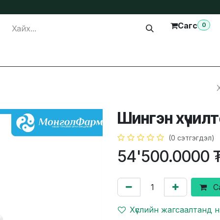
Сагс
0
лга
Тусламж
Бидэнтэй холбогдох
Шингэн хүчил
(0 сэтгэгдэл)
54'500.0000
С
Хүслийн жагсаалтанд 