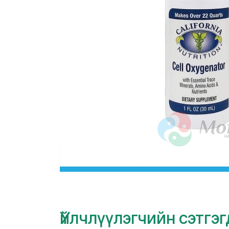
Үйлчлүүлэгчийн сэтгэ