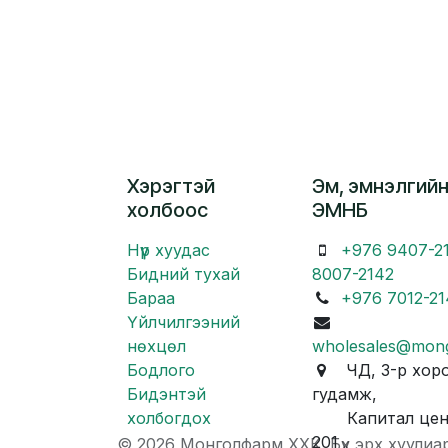
Хэрэгтэй
Эм, эмнэлгийн
холбоос
ЭМНБ
Нүүр хуудас
+976 9407-2
Бидний тухай
8007-2142
Бараа
+976 7012-21
Үйлчилгээний
нөхцөл
wholesales@mon
Бодлого
ЧД, 3-р хоро
Бидэнтэй
гудамж,
холбогдох
Капитал центр
201
© 2026 Монголфарм ХХК. Бүх эрх хуулиа