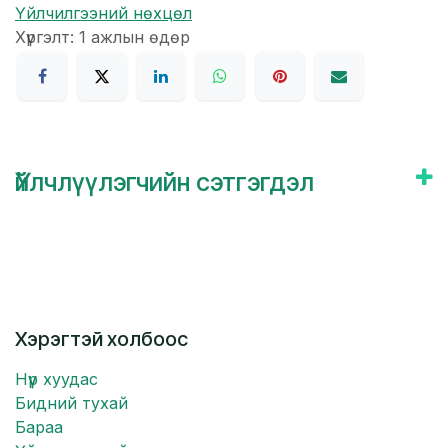
Үйлчилгээний нөхцөл
Хүргэлт: 1 ажлын өдөр
Үйлчлүүлэгчийн сэтгэгдэл
Хэрэгтэй холбоос
Нүүр хуудас
Бидний тухай
Бараа