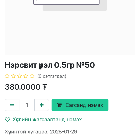
Нэрсвит үрэл 0.5гр №50
(0 сэтгэгдэл)
380.0000
₮
Сагсанд нэмэх
Хүслийн жагсаалтанд нэмэх
Хүчинтэй хугацаа: 2028-01-29