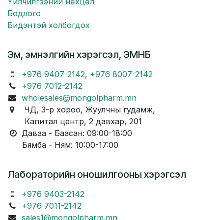
Үйлчилгээний нөхцөл
Бодлого
Бидэнтэй холбогдох
Эм, эмнэлгийн хэрэгсэл, ЭМНБ
+976 9407-2142
,
+976 8007-2142
+976 7012-2142
wholesales@mongolpharm.mn
ЧД, 3-р хороо, Жуулчны гудамж,
Капитал центр, 2 давхар, 201
Даваа - Баасан: 09:00-18:00
Бямба - Ням: 10:00-17:00
Лабораторийн оношилгооны хэрэгсэл
+976 9403-2142
+976 7011-2142
sales1@mongolpharm.mn