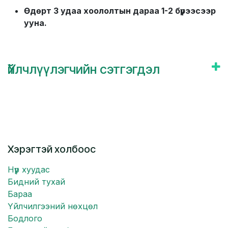
Өдөрт 3 удаа хоололтын дараа 1-2 бүрээсээр
ууна.
Үйлчлүүлэгчийн сэтгэгдэл
Хэрэгтэй холбоос
Нүүр хуудас
Бидний тухай
Бараа
Үйлчилгээний нөхцөл
Бодлого