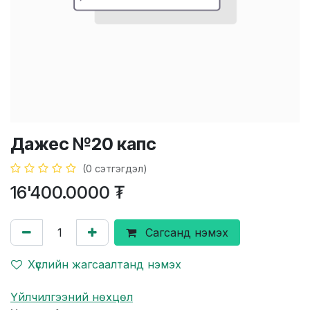
Дажес №20 капс
(0 сэтгэгдэл)
16'400.0000
₮
Сагсанд нэмэх
Хүслийн жагсаалтанд нэмэх
Үйлчилгээний нөхцөл