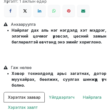
Хүргэлт: 1 ажлын өдөр
Анхааруулга
Найрлаг дах аль нэг нэгдэлд хэт мэдрэг,
элэгний цочмог үрэвсэл, цөсний замын
бөглөрөлтэй өвчтөнд энэ эмийг хориглоно.
Гаж нөлөө
Ховор тохиолдолд арьс загатнах, дотор
муухайрах, бөөлжих, суулгах шинжүүд үүсч
болно.
Хэрэглэх заавар
Үйлдвэрлэгч
Найрлага
Хэрэглэх заалт