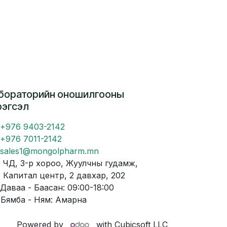
бораторийн оношилгооны
рэгсэл
+976 9403-2142
+976 7011-2142
sales1@mongolpharm.mn
Д, 3-р хороо, Жуулчны гудамж,
питал центр, 2 давхар, 202
аваа - Баасан: 09:00-18:00
мба - Ням: Амарна
Powered by
with Cubicsoft LLC