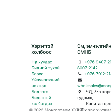
Хэрэгтэй
Эм, эмнэлгийн
холбоос
ЭМНБ
Нүүр хуудас
+976 9407-2
Бидний тухай
8007-2142
Бараа
+976 7012-21
Үйлчилгээний
нөхцөл
wholesales@mon
Бодлого
ЧД, 3-р хоро
Бидэнтэй
гудамж,
холбогдох
Капитал центр
201
© 2026 Монголфарм ХХК. Бүх эрх хуулиа