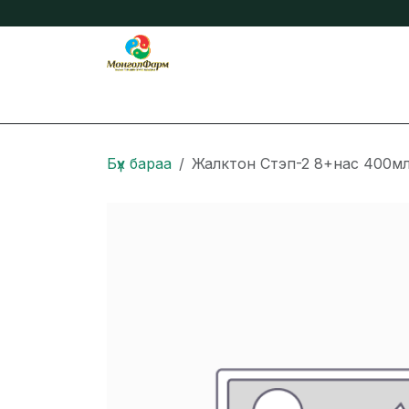
Skip to Content
Бидний тухай
Нийтлэл
Онлайн захиа
Бүх бараа
Жалктон Стэп-2 8+нас 400м