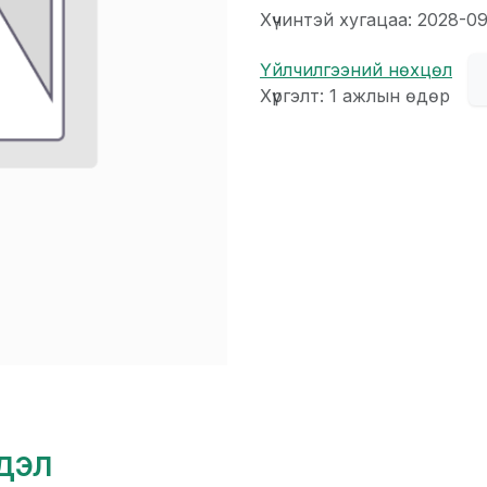
Хүчинтэй хугацаа: 2028-0
Үйлчилгээний нөхцөл
Хүргэлт: 1 ажлын өдөр
гдэл