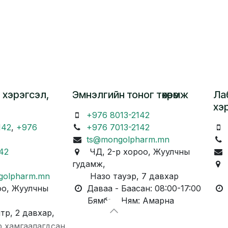
 хэрэгсэл,
Эмнэлгийн тоног төхөөрөмж
Ла
хэ
+976 8013-2142
142
,
+976
+976 7013-2142
ts@mongolpharm.mn
42
ЧД, 2-р хороо, Жуулчны
гудамж,
Ч
golpharm.mn
Назо тауэр, 7 давхар
Ка
о, Жуулчны
Даваа - Баасан: 08:00-17:00
Д
Бямба - Ням: Амарна
Бя
, 2 давхар,
р хамгаалагдсан.