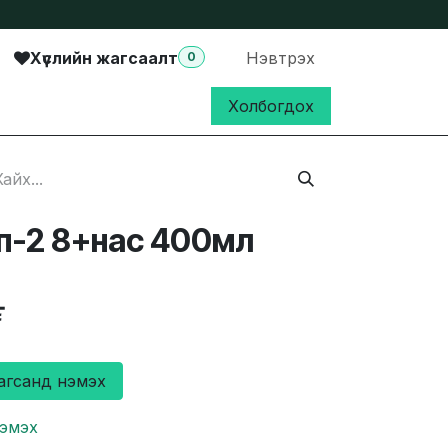
Хүслийн жагсаалт
Нэвтрэх
0
Холбогдох
п-2 8+нас 400мл
₮
агсанд нэмэх
нэмэх