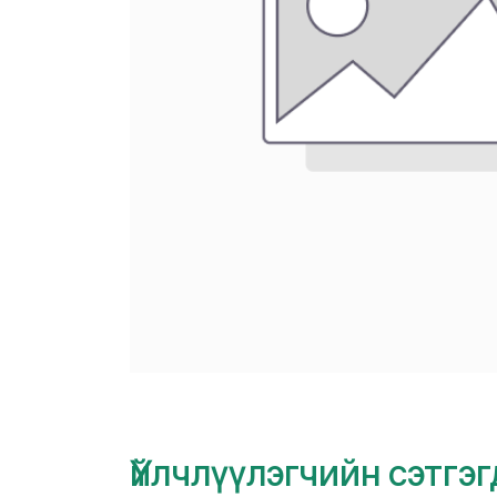
Үйлчлүүлэгчийн сэтгэ