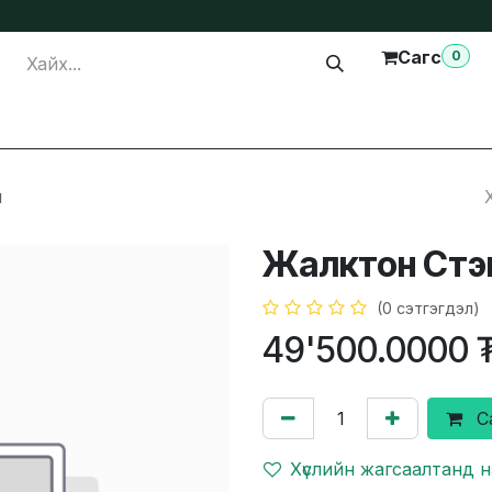
Сагс
0
лга
Тусламж
Бидэнтэй холбогдох
л
Жалктон Стэ
(0 сэтгэгдэл)
49'500.0000
С
Хүслийн жагсаалтанд 