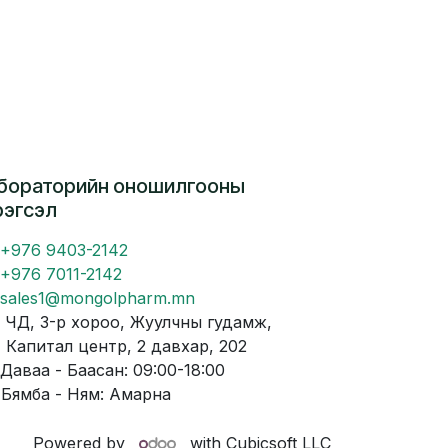
бораторийн оношилгооны
рэгсэл
+976 9403-2142
+976 7011-2142
sales1@mongolpharm.mn
Д, 3-р хороо, Жуулчны гудамж,
питал центр, 2 давхар, 202
аваа - Баасан: 09:00-18:00
мба - Ням: Амарна
Powered by
with Cubicsoft LLC