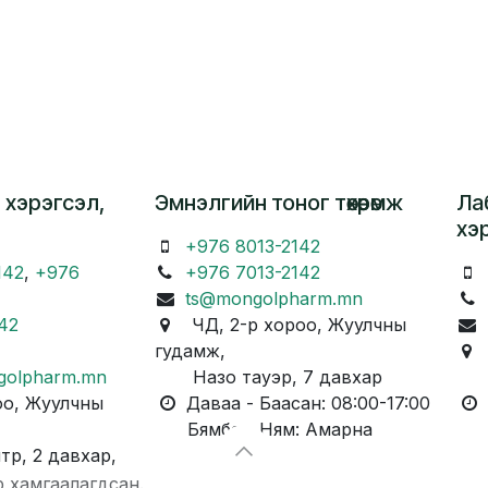
 хэрэгсэл,
Эмнэлгийн тоног төхөөрөмж
Ла
хэ
+976 8013-2142
142
,
+976
+976 7013-2142
ts@mongolpharm.mn
42
ЧД, 2-р хороо, Жуулчны
гудамж,
Ч
golpharm.mn
Назо тауэр, 7 давхар
Ка
о, Жуулчны
Даваа - Баасан: 08:00-17:00
Д
Бямба - Ням: Амарна
Бя
, 2 давхар,
р хамгаалагдсан.