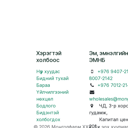
Хэрэгтэй
Эм, эмнэлгийн
холбоос
ЭМНБ
Нүүр хуудас
+976 9407-2
Бидний тухай
8007-2142
Бараа
+976 7012-21
Үйлчилгээний
нөхцөл
wholesales@mon
Бодлого
ЧД, 3-р хоро
Бидэнтэй
гудамж,
холбогдох
Капитал центр
201
© 2026 Монголфарм ХХК. Бүх эрх хуулиа