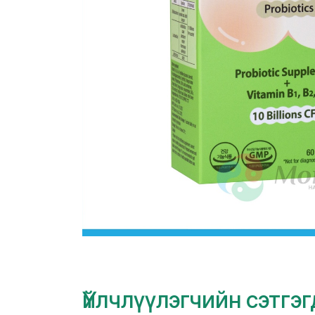
Үйлчлүүлэгчийн сэтгэ