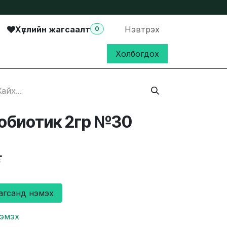
Хүслийн жагсаалт
Нэвтрэх
0
Холбогдох
робиотик 2гр №30
₮
агсанд нэмэх
нэмэх