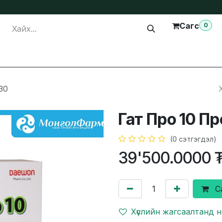
Сагс
0
лга
Тусламж
Бидэнтэй холбогдох
30
Гат Про 10 П
(0 сэтгэгдэл)
39'500.0000
С
Хүслийн жагсаалтанд 