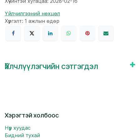
Хүчинтэй хугацаа: 2028-02-16
Үйлчилгээний нөхцөл
Хүргэлт: 1 ажлын өдөр
Үйлчлүүлэгчийн сэтгэгдэл
Хэрэгтэй холбоос
Нүүр хуудас
Бидний тухай