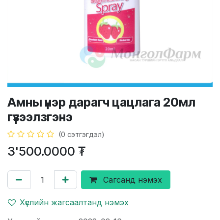
Амны үнэр дарагч цацлага 20мл
гүзээлзгэнэ
(0 сэтгэгдэл)
3'500.0000
₮
Сагсанд нэмэх
Хүслийн жагсаалтанд нэмэх