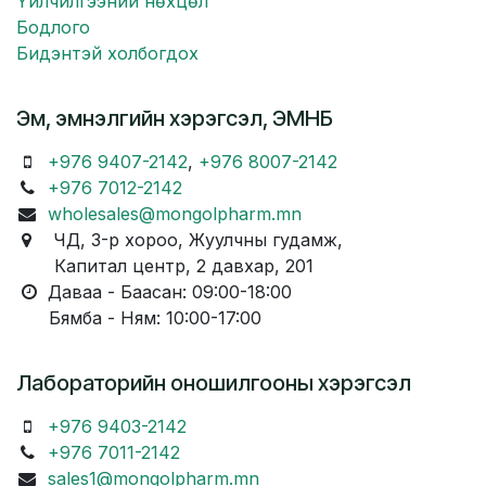
Үйлчилгээний нөхцөл
Бодлого
Бидэнтэй холбогдох
Эм, эмнэлгийн хэрэгсэл, ЭМНБ
+976 9407-2142
,
+976 8007-2142
+976 7012-2142
wholesales@mongolpharm.mn
ЧД, 3-р хороо, Жуулчны гудамж,
Капитал центр, 2 давхар, 201
Даваа - Баасан: 09:00-18:00
Бямба - Ням: 10:00-17:00
Лабораторийн оношилгооны хэрэгсэл
+976 9403-2142
+976 7011-2142
sales1@mongolpharm.mn