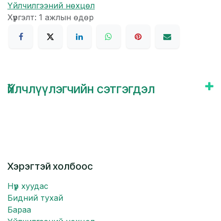
Үйлчилгээний нөхцөл
Хүргэлт: 1 ажлын өдөр
Үйлчлүүлэгчийн сэтгэгдэл
Хэрэгтэй холбоос
Нүүр хуудас
Бидний тухай
Бараа