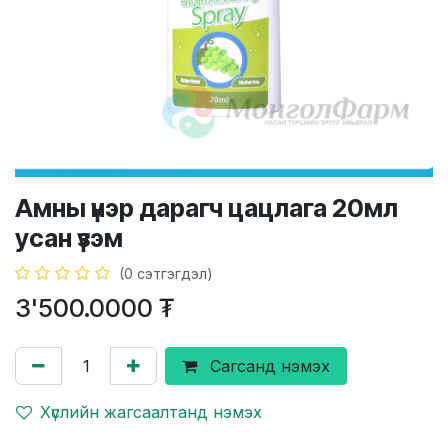
Амны үнэр дарагч цацлага 20мл
усан үзэм
(0 сэтгэгдэл)
3'500.0000
₮
Сагсанд нэмэх
Хүслийн жагсаалтанд нэмэх