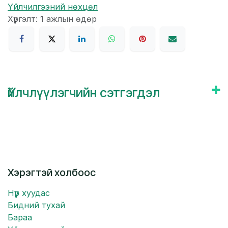
Үйлчилгээний нөхцөл
Хүргэлт: 1 ажлын өдөр
Үйлчлүүлэгчийн сэтгэгдэл
Хэрэгтэй холбоос
Нүүр хуудас
Бидний тухай
Бараа