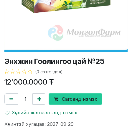
Энхжин Гоолингоо цай №25
(0 сэтгэгдэл)
12'000.0000
₮
Сагсанд нэмэх
Хүслийн жагсаалтанд нэмэх
Хүчинтэй хугацаа: 2027-09-29