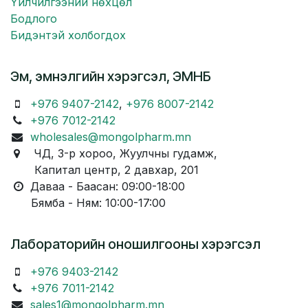
Үйлчилгээний нөхцөл
Бодлого
Бидэнтэй холбогдох
Эм, эмнэлгийн хэрэгсэл, ЭМНБ
+976 9407-2142
,
+976 8007-2142
+976 7012-2142
wholesales@mongolpharm.mn
ЧД, 3-р хороо, Жуулчны гудамж,
Капитал центр, 2 давхар, 201
Даваа - Баасан: 09:00-18:00
Бямба - Ням: 10:00-17:00
Лабораторийн оношилгооны хэрэгсэл
+976 9403-2142
+976 7011-2142
sales1@mongolpharm.mn