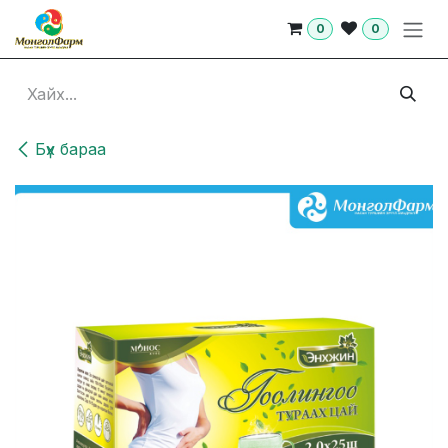
Skip to Content
0
0
Бүх бараа