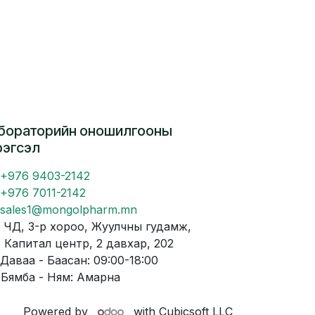
бораторийн оношилгооны
рэгсэл
+976 9403-2142
+976 7011-2142
sales1@mongolpharm.mn
Д, 3-р хороо, Жуулчны гудамж,
питал центр, 2 давхар, 202
аваа - Баасан: 09:00-18:00
мба - Ням: Амарна
Powered by
with Cubicsoft LLC