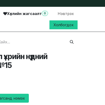
Хүслийн жагсаалт
Нэвтрэх
0
Холбогдох
үхрийн нүдний
№15
агсанд нэмэх