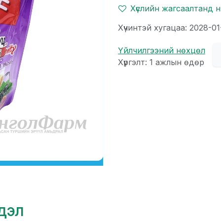
Хүслийн жагсаалтанд 
Хүчинтэй хугацаа: 2028-01
Үйлчилгээний нөхцөл
Хүргэлт: 1 ажлын өдөр
гдэл