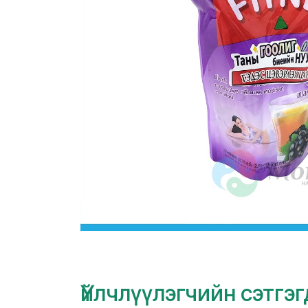
Үйлчлүүлэгчийн сэтгэ