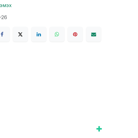
нэмэх
-26