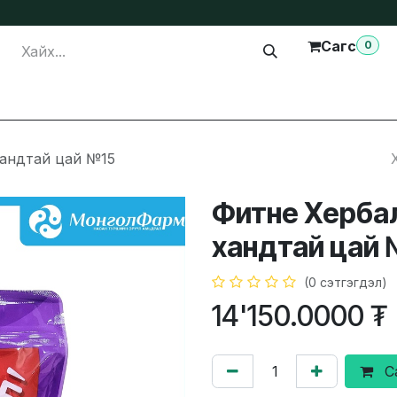
Сагс
0
лга
Тусламж
Бидэнтэй холбогдох
хандтай цай №15
Фитне Хербал 
хандтай цай 
(0 сэтгэгдэл)
14'150.0000
₮
С