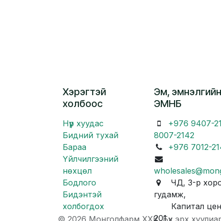
Хэрэгтэй
Эм, эмнэлгийн
холбоос
ЭМНБ
Нүүр хуудас
+976 9407-2
Бидний тухай
8007-2142
Бараа
+976 7012-21
Үйлчилгээний
нөхцөл
wholesales@mon
Бодлого
ЧД, 3-р хоро
Бидэнтэй
гудамж,
холбогдох
Капитал центр
201
© 2026 Монголфарм ХХК. Бүх эрх хуулиа