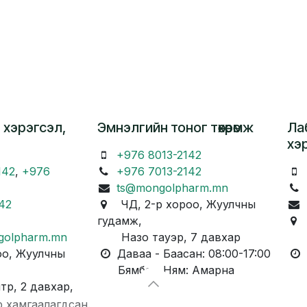
 хэрэгсэл,
Эмнэлгийн тоног төхөөрөмж
Ла
хэ
+976 8013-2142
142
,
+976
+976 7013-2142
ts@mongolpharm.mn
42
ЧД, 2-р хороо, Жуулчны
гудамж,
Ч
golpharm.mn
Назо тауэр, 7 давхар
Ка
о, Жуулчны
Даваа - Баасан: 08:00-17:00
Д
Бямба - Ням: Амарна
Бя
, 2 давхар,
р хамгаалагдсан.