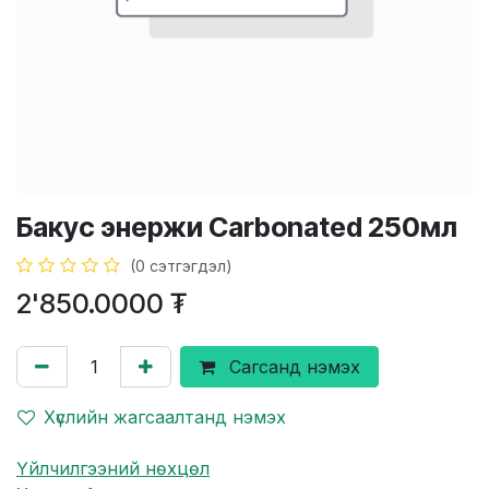
Бакус энержи Carbonated 250мл
(0 сэтгэгдэл)
2'850.0000
₮
Сагсанд нэмэх
Хүслийн жагсаалтанд нэмэх
Үйлчилгээний нөхцөл