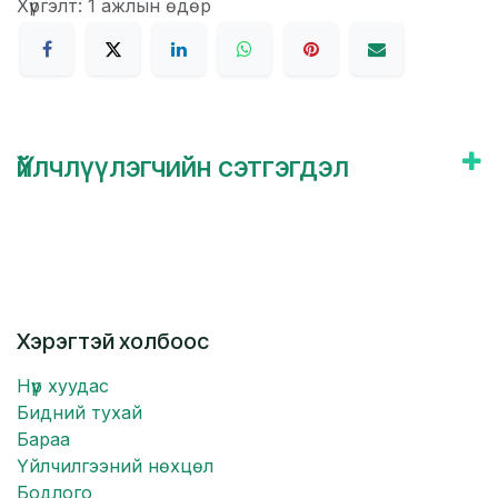
Хүргэлт: 1 ажлын өдөр
Үйлчлүүлэгчийн сэтгэгдэл
Хэрэгтэй холбоос
Нүүр хуудас
Бидний тухай
Бараа
Үйлчилгээний нөхцөл
Бодлого