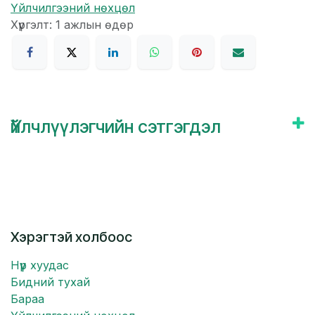
Үйлчилгээний нөхцөл
Хүргэлт: 1 ажлын өдөр
Үйлчлүүлэгчийн сэтгэгдэл
Хэрэгтэй холбоос
Нүүр хуудас
Бидний тухай
Бараа