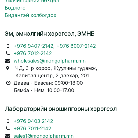
Үйлчилгээний нөхцөл
Бодлого
Бидэнтэй холбогдох
Эм, эмнэлгийн хэрэгсэл, ЭМНБ
+976 9407-2142
,
+976 8007-2142
+976 7012-2142
wholesales@mongolpharm.mn
ЧД, 3-р хороо, Жуулчны гудамж,
Капитал центр, 2 давхар, 201
Даваа - Баасан: 09:00-18:00
Бямба - Ням: 10:00-17:00
Лабораторийн оношилгооны хэрэгсэл
+976 9403-2142
+976 7011-2142
sales1@mongolpharm.mn