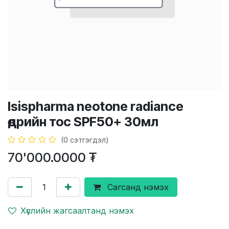
Isispharma neotone radiance
өдрийн тос SPF50+ 30мл
(0 сэтгэгдэл)
70'000.0000
₮
Сагсанд нэмэх
Хүслийн жагсаалтанд нэмэх