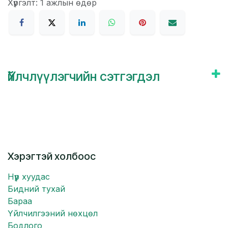
Хүргэлт: 1 ажлын өдөр
Үйлчлүүлэгчийн сэтгэгдэл
Хэрэгтэй холбоос
Нүүр хуудас
Бидний тухай
Бараа
Үйлчилгээний нөхцөл
Бодлого