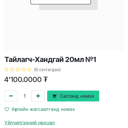
Тайлагч-Хандгай 20мл №1
(0 сэтгэгдэл)
4'100.0000
₮
Сагсанд нэмэх
Хүслийн жагсаалтанд нэмэх
Үйлчилгээний нөхцөл