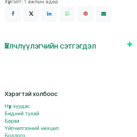
Хүргэлт: 1 ажлын өдөр
Үйлчлүүлэгчийн сэтгэгдэл
Хэрэгтэй холбоос
Нүүр хуудас
Бидний тухай
Бараа
Үйлчилгээний нөхцөл
Бодлого