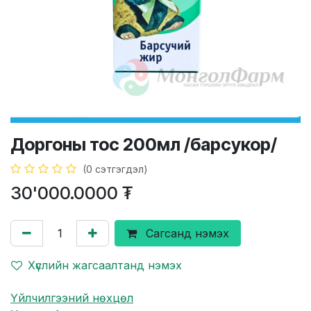
Доргоны тос 200мл /барсукор/
(0 сэтгэгдэл)
30'000.0000
₮
Сагсанд нэмэх
Хүслийн жагсаалтанд нэмэх
Үйлчилгээний нөхцөл