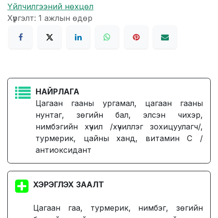
Үйлчилгээний нөхцөл
Хүргэлт: 1 ажлын өдөр
НАЙРЛАГА
Цагаан гааны ургамал, цагаан гааны
нунтаг, зөгийн бал, элсэн чихэр,
нимбэгийн хүчил /хүчиллэг зохицуулагч/,
турмерик, цайны ханд, витамин С /
антиоксидант
ХЭРЭГЛЭХ ЗААЛТ
Цагаан гаа, турмерик, нимбэг, зөгийн