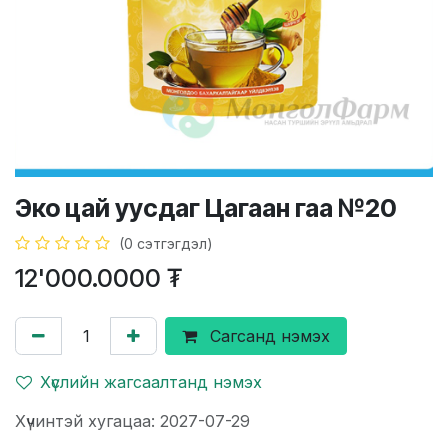
Эко цай уусдаг Цагаан гаа №20
(0 сэтгэгдэл)
12'000.0000
₮
Сагсанд нэмэх
Хүслийн жагсаалтанд нэмэх
Хүчинтэй хугацаа: 2027-07-29