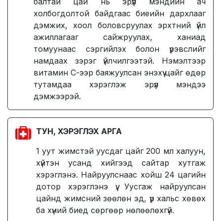
балтай цай нь эрүүл мэндийн ач
холбогдолтой байдгаас биеийн дархлааг
дэмжих, хоол боловсруулах эрхтний үйл
ажиллагааг сайжруулах, ханиад
томуунаас сэргийлэх болон үрэвслийг
намдаах зэрэг үйлчилгээтэй. Нэмэлтээр
витамин С-ээр баяжуулсан энэхүү цайг өдөр
тутамдаа хэрэглэж эрүүл мэндээ
дэмжээрэй.
ТУН, ХЭРЭГЛЭХ АРГА
1 уут жимстэй уусдаг цайг 200 мл халуун,
хүйтэн усанд хийгээд сайтар хутгаж
хэрэглэнэ. Найруулснаас хойш 24 цагийн
дотор хэрэглэнэ үү. Уусгаж найруулсан
цайнд жимсний зөөлөн эд, үр хальс хөвөх
ба хүний биед сөргөөр нөлөөлөхгүй.