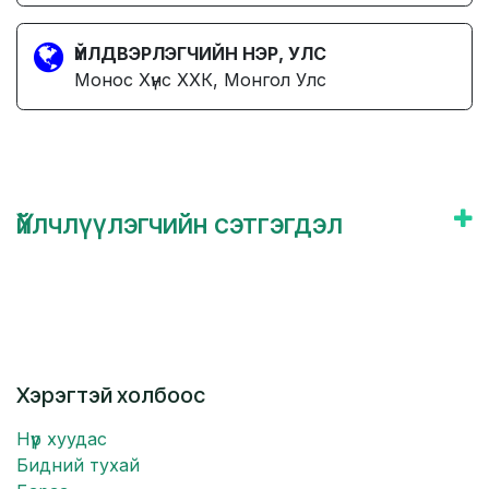
ҮЙЛДВЭРЛЭГЧИЙН НЭР, УЛС
Монос Хүнс ХХК, Монгол Улс
Үйлчлүүлэгчийн сэтгэгдэл
Хэрэгтэй холбоос
Нүүр хуудас
Бидний тухай