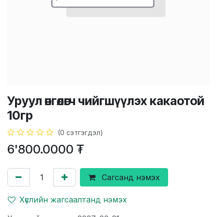
Уруул өнгөлөгч чийгшүүлэх какаотой
10гр
(0 сэтгэгдэл)
6'800.0000
₮
Сагсанд нэмэх
Хүслийн жагсаалтанд нэмэх