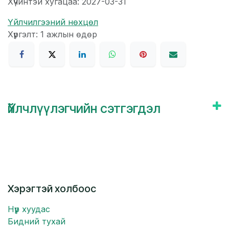
Хүчинтэй хугацаа: 2027-03-31
Үйлчилгээний нөхцөл
Хүргэлт: 1 ажлын өдөр
Үйлчлүүлэгчийн сэтгэгдэл
Хэрэгтэй холбоос
Нүүр хуудас
Бидний тухай