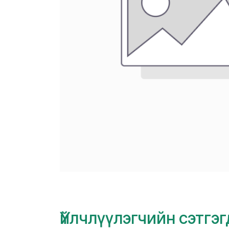
Үйлчлүүлэгчийн сэтгэ