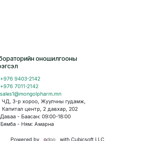
бораторийн оношилгооны
рэгсэл
+976 9403-2142
+976 7011-2142
sales1@mongolpharm.mn
Д, 3-р хороо, Жуулчны гудамж,
питал центр, 2 давхар, 202
аваа - Баасан: 09:00-18:00
мба - Ням: Амарна
Powered by
with Cubicsoft LLC