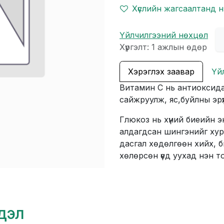
Хүслийн жагсаалтанд 
Үйлчилгээний нөхцөл
Хүргэлт: 1 ажлын өдөр
Хэрэглэх заавар
Үй
Витамин С нь антиоксид
сайжруулж, яс,буйлны эрү
Глюкоз нь хүний биеийн э
алдагдсан шингэнийг хурда
дасгал хөдөлгөөн хийх, б
хөлөрсөн үед уухад нэн 
гдэл