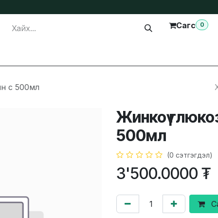
Сагс
0
лга
Тусламж
Бидэнтэй холбогдох
н с 500мл
Жинкоү глюко
500мл
(0 сэтгэгдэл)
3'500.0000
₮
С