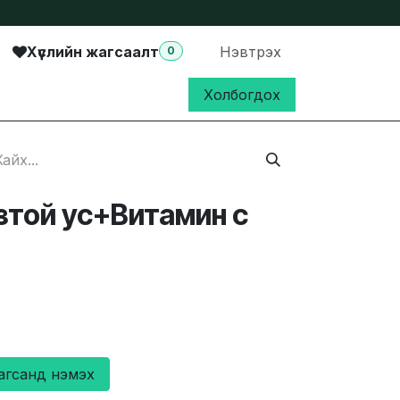
Хүслийн жагсаалт
Нэвтрэх
0
Холбогдох
зтой ус+Витамин с
агсанд нэмэх