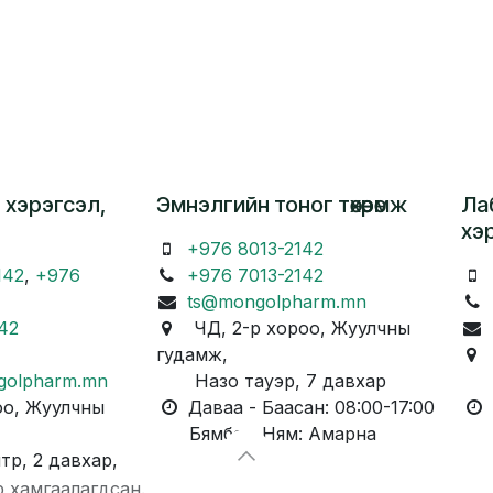
 хэрэгсэл,
Эмнэлгийн тоног төхөөрөмж
Ла
хэ
+976 8013-2142
142
,
+976
+976 7013-2142
ts@mongolpharm.mn
42
ЧД, 2-р хороо, Жуулчны
гудамж,
Ч
golpharm.mn
Назо тауэр, 7 давхар
Ка
о, Жуулчны
Даваа - Баасан: 08:00-17:00
Д
Бямба - Ням: Амарна
Бя
, 2 давхар,
р хамгаалагдсан.