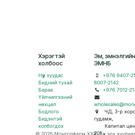
Хэрэгтэй
Эм, эмнэлгийн
холбоос
ЭМНБ
Нүүр хуудас
+976 9407-2
Бидний тухай
8007-2142
Бараа
+976 7012-21
Үйлчилгээний
нөхцөл
wholesales@mon
Бодлого
ЧД, 3-р хоро
Бидэнтэй
гудамж,
холбогдох
Капитал центр
201
© 2026 Монголфарм ХХК. Бүх эрх хуулиа