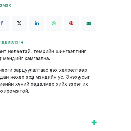
нэмэх
лдвэрлэгч
ант нөлөөтэй, төмрийн шингээлтийг
үл мэндийг хамгаална.
нерги зарцуулалтаас үүсэх хөлрөлтөөр
н нөхөх эрүүл мэндийн ус. Энэхүү усыг
иеийн хүчний хөдөлмөр хийх зэрэг их
тохиромжтой.