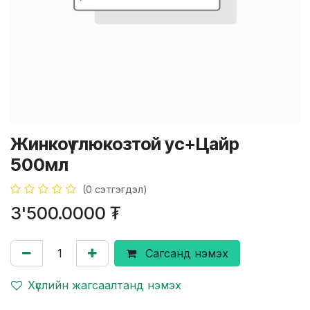
Жинкоү глюкозтой ус+Цайр
500мл
(0 сэтгэгдэл)
3'500.0000
₮
Сагсанд нэмэх
Хүслийн жагсаалтанд нэмэх