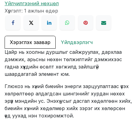
Үйлчилгээний нөхцөл
Хүргэлт: 1 ажлын өдөр
Хэрэглэх заавар
Үйлдвэрлэгч
Цайр нь хоолны дуршлыг сайжруулах, дархлаа
дэмжих, арьсны нөхөн төлжилтийг дэмжихээс
гадна хүүхдийн өсөлт хөгжилд зайлшгүй
шаардагатай элемент юм.
Глюкоз нь хүний биеийн энерги зарцуулалтаас үүсэх
хөлрөлтөөр алдагдсан шингэнийг хурдан нөхөх
эрүүл мэндийн ус. Энэхүү усыг дасгал хөдөлгөөн хийх,
биеийн хүчний хөдөлмөр хийх зэрэг их хөлөрсөн
үед уухад нэн тохиромжтой.