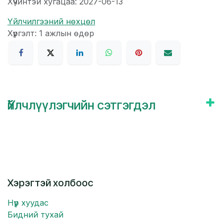
Хүчинтэй хугацаа: 2027-06-13
Үйлчилгээний нөхцөл
Хүргэлт: 1 ажлын өдөр
Үйлчлүүлэгчийн сэтгэгдэл
Хэрэгтэй холбоос
Нүүр хуудас
Бидний тухай