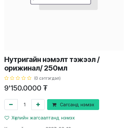
Нутригайн нэмэлт тэжээл /
орижинал/ 250мл
(0 сэтгэгдэл)
9'150.0000
₮
Сагсанд нэмэх
Хүслийн жагсаалтанд нэмэх